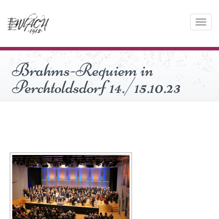
Toggle
navigati
Brahms-Requiem in
Perchtoldsdorf 14./15.10.23