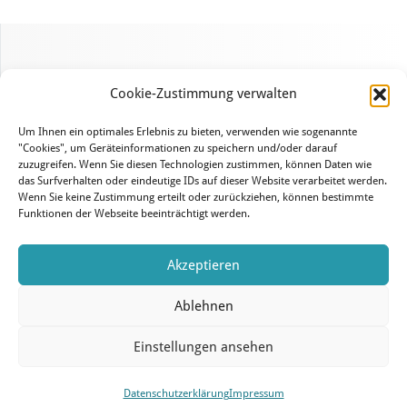
Cookie-Zustimmung verwalten
Um Ihnen ein optimales Erlebnis zu bieten, verwenden wie sogenannte
"Cookies", um Geräteinformationen zu speichern und/oder darauf
zuzugreifen. Wenn Sie diesen Technologien zustimmen, können Daten wie
das Surfverhalten oder eindeutige IDs auf dieser Website verarbeitet werden.
Wenn Sie keine Zustimmung erteilt oder zurückziehen, können bestimmte
Funktionen der Webseite beeinträchtigt werden.
Akzeptieren
Ablehnen
Einstellungen ansehen
© 2026 Wiener Lehrer-a cappella-Chor |
Kontakt
|
Datenschutzerklärung
|
Impressum
|
login
Datenschutzerklärung
Impressum